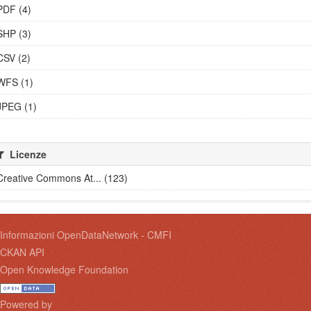
PDF (4)
SHP (3)
CSV (2)
WFS (1)
JPEG (1)
Licenze
Creative Commons At... (123)
Informazioni OpenDataNetwork - CMFI
CKAN API
Open Knowledge Foundation
Powered by