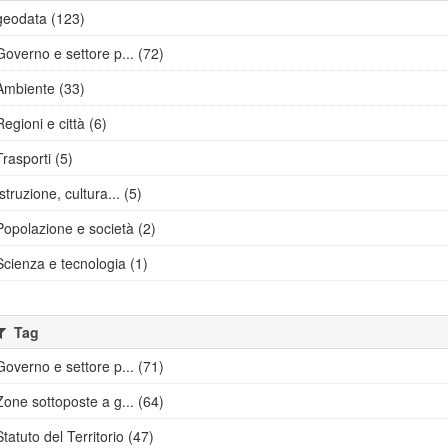
geodata (123)
Governo e settore p... (72)
Ambiente (33)
Regioni e città (6)
Trasporti (5)
Istruzione, cultura... (5)
Popolazione e società (2)
Scienza e tecnologia (1)
Tag
Governo e settore p... (71)
Zone sottoposte a g... (64)
Statuto del Territorio (47)