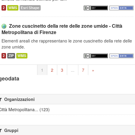
2
WMS
Esri Shape
Zone cuscinetto della rete delle zone umide - Città
Metropolitana di Firenze
Elementi areali che rappresentano le zone cuscinetto della rete delle
zone umide.
2
ZIP
WMS
1
2
3
...
7
»
geodata
Organizzazioni
Città Metropolitana... (123)
Gruppi