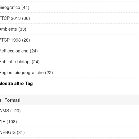
Geografico (44)
PTCP 2013 (36)
Ambiente (33)
PTCP 1998 (28)
Reti ecologiche (24)
Habitat e biotopi (24)
Regioni biogeografiche (22)
Mostra altro Tag
Formati
WMS (120)
ZIP (108)
WEBGIS (31)