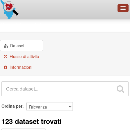
OpenDataNetwork - CMFI
Gruppi
geodata
Cerca
Organizzazioni
Dataset
Categorie
Flusso di attività
Informazioni
Informazioni
Ordina per
123 dataset trovati