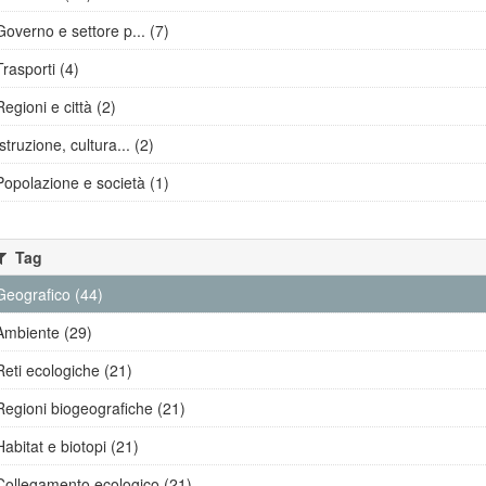
Governo e settore p... (7)
Trasporti (4)
Regioni e città (2)
Istruzione, cultura... (2)
Popolazione e società (1)
Tag
Geografico (44)
Ambiente (29)
Reti ecologiche (21)
Regioni biogeografiche (21)
Habitat e biotopi (21)
Collegamento ecologico (21)