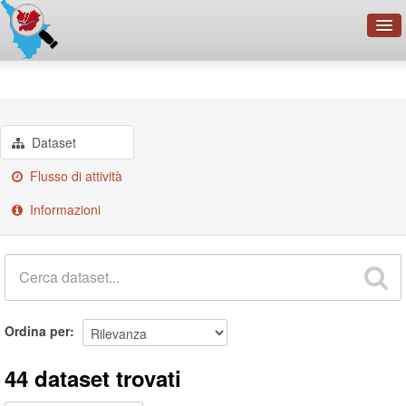
OpenDataNetwork - CMFI
Gruppi
geodata
Cerca
Organizzazioni
Dataset
Categorie
Flusso di attività
Informazioni
Informazioni
Ordina per
44 dataset trovati