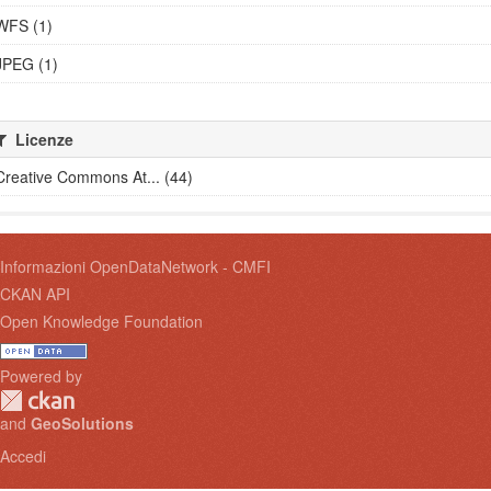
WFS (1)
JPEG (1)
Licenze
Creative Commons At... (44)
Informazioni OpenDataNetwork - CMFI
CKAN API
Open Knowledge Foundation
Powered by
and
GeoSolutions
Accedi