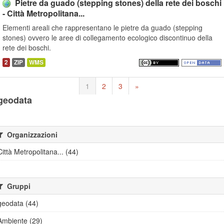
Pietre da guado (stepping stones) della rete dei boschi
- Città Metropolitana...
Elementi areali che rappresentano le pietre da guado (stepping
stones) ovvero le aree di collegamento ecologico discontinuo della
rete dei boschi.
2
ZIP
WMS
1
2
3
»
geodata
Organizzazioni
Città Metropolitana... (44)
Gruppi
geodata (44)
Ambiente (29)