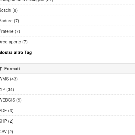
Boschi (8)
Radure (7)
Praterie (7)
Aree aperte (7)
Mostra altro Tag
Formati
WMS (43)
ZIP (34)
WEBGIS (5)
PDF (3)
SHP (2)
CSV (2)