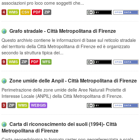
associazioni pro loco come soggetti che...
4
WMS
CSV
PDF
ZIP
Grafo stradale - Città Metropolitana di Firenze
Questo archivio contiene le informazioni di base sul reticolo stradale
del territorio della Città Metropolitana di Firenze ed è organizzato
secondo la struttura tipica dei...
9
WMS
ZIP
PDF
WFS
Zone umide delle Anpil - Città Metropolitana di Firenze
Perimetrazione delle zone umide delle Aree Naturali Protette di
Interesse Locale (ANPIL) della Città Metropolitana di Firenze.
3
ZIP
WMS
WEBGIS
Carta di riconoscimento dei suoli (1994)- Città
Metropolitana di Firenze
Carta geopedologica in formato raster non georeferenziata a scala