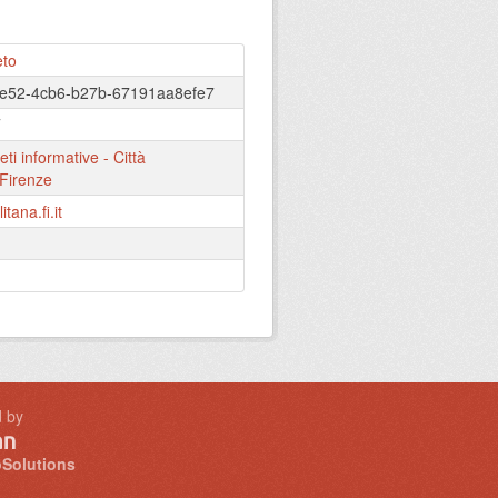
eto
de52-4cb6-b27b-67191aa8efe7
T
eti informative - Città
 Firenze
tana.fi.it
 by
Solutions