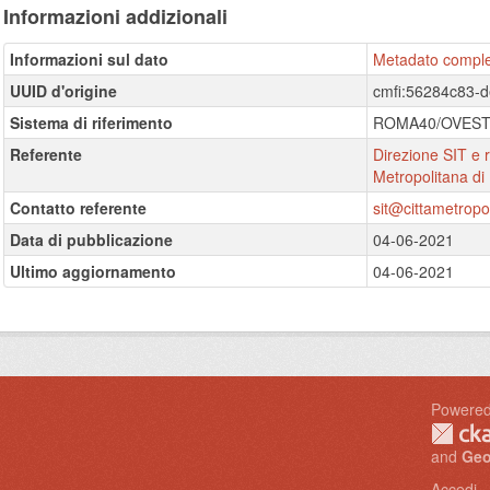
Informazioni addizionali
Informazioni sul dato
Metadato compl
UUID d'origine
cmfi:56284c83-
Sistema di riferimento
ROMA40/OVES
Referente
Direzione SIT e r
Metropolitana di
Contatto referente
sit@cittametropoli
Data di pubblicazione
04-06-2021
Ultimo aggiornamento
04-06-2021
I
Powered
and
Geo
Accedi