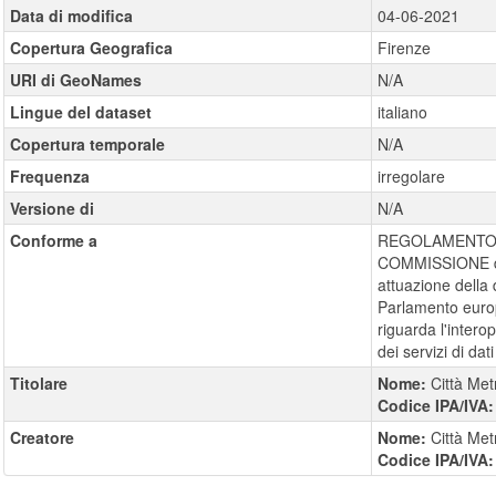
Data di modifica
04-06-2021
Copertura Geografica
Firenze
URI di GeoNames
N/A
Lingue del dataset
italiano
Copertura temporale
N/A
Frequenza
irregolare
Versione di
N/A
Conforme a
REGOLAMENTO (
COMMISSIONE de
attuazione della 
Parlamento europ
riguarda l'interope
dei servizi di dati 
Titolare
Nome:
Città Met
Codice IPA/IVA
Creatore
Nome:
Città Met
Codice IPA/IVA