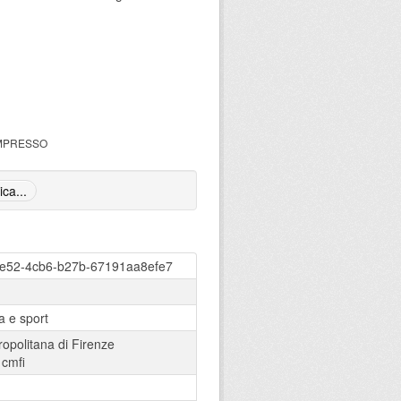
COMPRESSO
ica...
de52-4cb6-b27b-67191aa8efe7
ra e sport
ropolitana di Firenze
:
cmfi