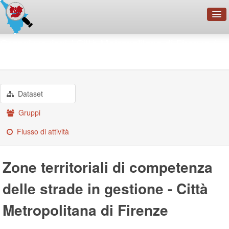
OpenDataNetwork - CMFI
Organizzazioni
Città Metropolitana di Firenze
Zone territoriali di ...
Cerca
Organizzazioni
Categorie
Dataset
Informazioni
Gruppi
Flusso di attività
Zone territoriali di competenza
delle strade in gestione - Città
Metropolitana di Firenze