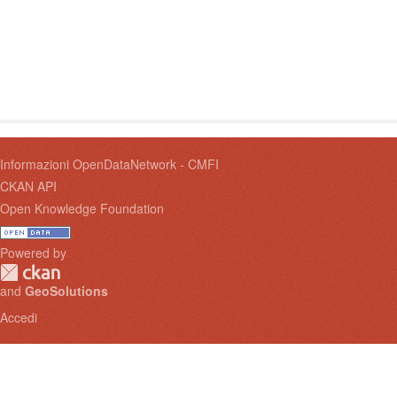
Informazioni OpenDataNetwork - CMFI
CKAN API
Open Knowledge Foundation
Powered by
and
GeoSolutions
Accedi