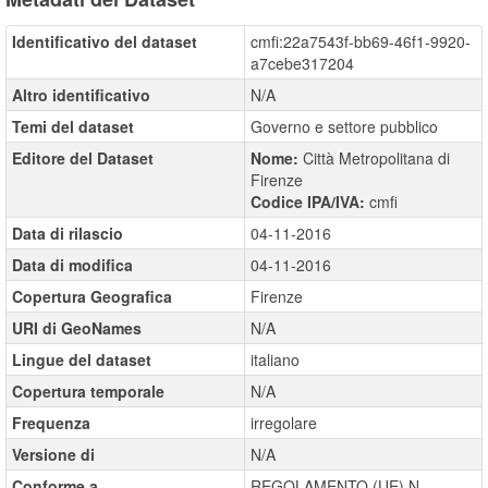
Identificativo del dataset
cmfi:22a7543f-bb69-46f1-9920-
a7cebe317204
Altro identificativo
N/A
Temi del dataset
Governo e settore pubblico
Editore del Dataset
Nome:
Città Metropolitana di
Firenze
Codice IPA/IVA:
cmfi
Data di rilascio
04-11-2016
Data di modifica
04-11-2016
Copertura Geografica
Firenze
URI di GeoNames
N/A
Lingue del dataset
italiano
Copertura temporale
N/A
Frequenza
irregolare
Versione di
N/A
Conforme a
REGOLAMENTO (UE) N.