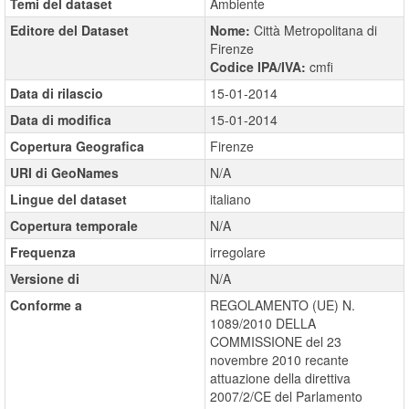
Temi del dataset
Ambiente
Editore del Dataset
Nome:
Città Metropolitana di
Firenze
Codice IPA/IVA:
cmfi
Data di rilascio
15-01-2014
Data di modifica
15-01-2014
Copertura Geografica
Firenze
URI di GeoNames
N/A
Lingue del dataset
italiano
Copertura temporale
N/A
Frequenza
irregolare
Versione di
N/A
Conforme a
REGOLAMENTO (UE) N.
1089/2010 DELLA
COMMISSIONE del 23
novembre 2010 recante
attuazione della direttiva
2007/2/CE del Parlamento