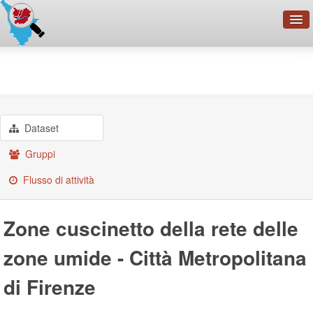
OpenDataNetwork - CMFI
Organizzazioni
Città Metropolitana di Firenze
Zone cuscinetto della rete ...
Cerca
Organizzazioni
Categorie
Dataset
Informazioni
Gruppi
Flusso di attività
Zone cuscinetto della rete delle
zone umide - Città Metropolitana
di Firenze