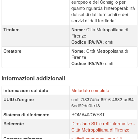
europeo e del Consiglio per
quanto riguarda l'interoperabilità
dei set di dati territoriali e dei
servizi di dati territoriali
Titolare
Nome:
Città Metropolitana di
Firenze
Codice IPA/IVA:
cmfi
Creatore
Nome:
Città Metropolitana di
Firenze
Codice IPA/IVA:
cmfi
Informazioni addizionali
Informazioni sul dato
Metadato completo
UUID d'origine
cmfi:7f337d5a-6916-4632-ad84-
6ed62de0fe18
Sistema di riferimento
ROMA40/OVEST
Referente
Direzione SIT e reti informative -
Città Metropolitana di Firenze
Contatto referente
sit@cittametropolitana.fi.it