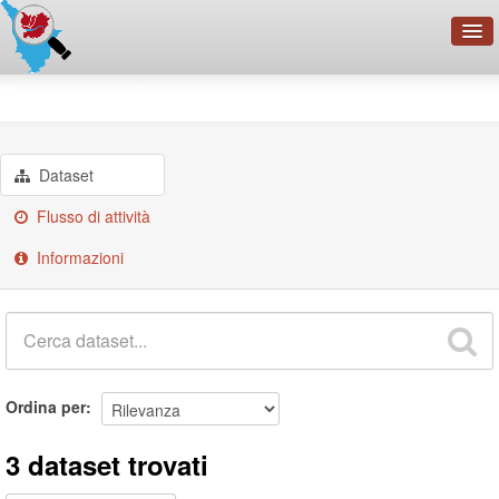
OpenDataNetwork - CMFI
Gruppi
geodata
Cerca
Organizzazioni
Dataset
Categorie
Flusso di attività
Informazioni
Informazioni
Ordina per
3 dataset trovati