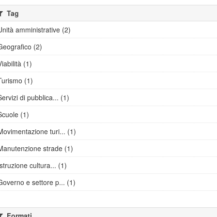
Tag
Unità amministrative (2)
Geografico (2)
Viabilità (1)
Turismo (1)
Servizi di pubblica... (1)
Scuole (1)
Movimentazione turi... (1)
Manutenzione strade (1)
Istruzione cultura... (1)
Governo e settore p... (1)
Formati