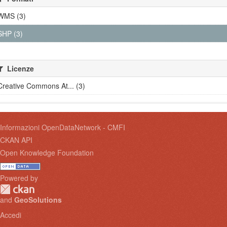
WMS (3)
SHP (3)
Licenze
Creative Commons At... (3)
Informazioni OpenDataNetwork - CMFI
CKAN API
Open Knowledge Foundation
Powered by
and
GeoSolutions
Accedi