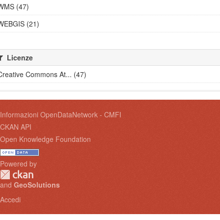
WMS (47)
WEBGIS (21)
Licenze
Creative Commons At... (47)
Informazioni OpenDataNetwork - CMFI
CKAN API
Open Knowledge Foundation
Powered by
and
GeoSolutions
Accedi