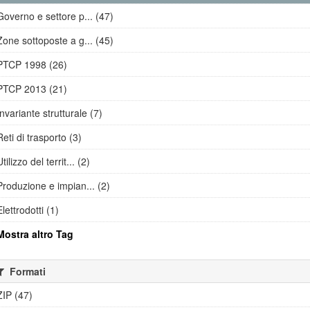
Governo e settore p... (47)
Zone sottoposte a g... (45)
PTCP 1998 (26)
PTCP 2013 (21)
Invariante strutturale (7)
Reti di trasporto (3)
Utilizzo del territ... (2)
Produzione e impian... (2)
Elettrodotti (1)
Mostra altro Tag
Formati
ZIP (47)