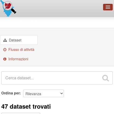
OpenDataNetwork - CMFI
Gruppi
geodata
Cerca
Organizzazioni
Dataset
Categorie
Flusso di attività
Informazioni
Informazioni
Ordina per
47 dataset trovati