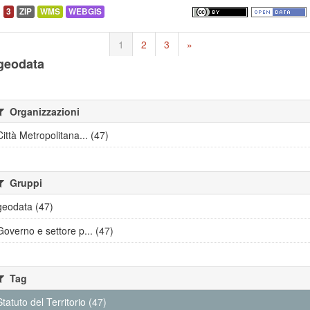
3
ZIP
WMS
WEBGIS
1
2
3
»
geodata
Organizzazioni
Città Metropolitana... (47)
Gruppi
geodata (47)
Governo e settore p... (47)
Tag
Statuto del Territorio (47)