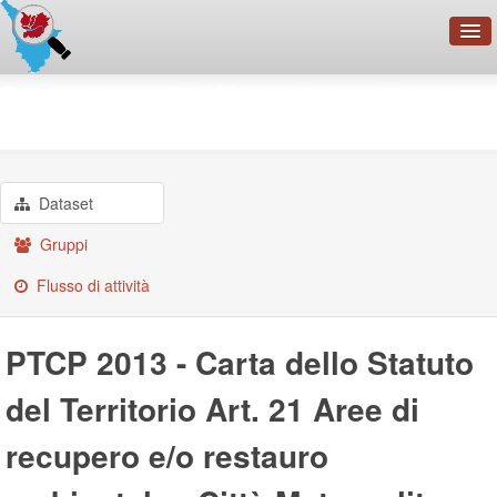
OpenDataNetwork - CMFI
Organizzazioni
Città Metropolitana di Firenze
PTCP 2013 - Carta dello ...
Cerca
Organizzazioni
Categorie
Dataset
Informazioni
Gruppi
Flusso di attività
PTCP 2013 - Carta dello Statuto
del Territorio Art. 21 Aree di
recupero e/o restauro