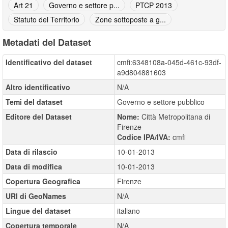
Art 21
Governo e settore p...
PTCP 2013
Statuto del Territorio
Zone sottoposte a g...
Metadati del Dataset
Identificativo del dataset
cmfi:6348108a-045d-461c-93df-
a9d804881603
Altro identificativo
N/A
Temi del dataset
Governo e settore pubblico
Editore del Dataset
Nome:
Città Metropolitana di
Firenze
Codice IPA/IVA:
cmfi
Data di rilascio
10-01-2013
Data di modifica
10-01-2013
Copertura Geografica
Firenze
URI di GeoNames
N/A
Lingue del dataset
italiano
Copertura temporale
N/A