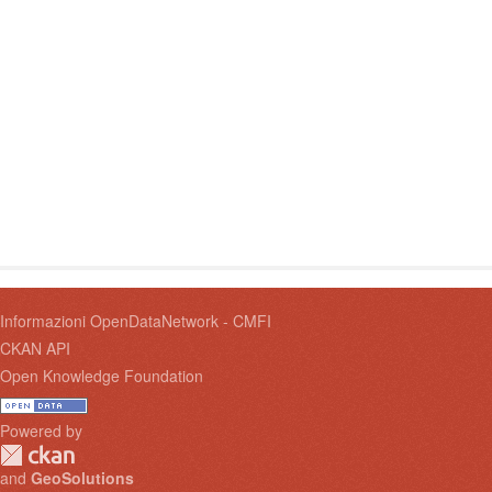
Informazioni OpenDataNetwork - CMFI
CKAN API
Open Knowledge Foundation
Powered by
and
GeoSolutions