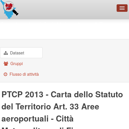
OpenDataNetwork - CMFI
Organizzazioni
Città Metropolitana di Firenze
PTCP 2013 - Carta dello ...
Cerca
Organizzazioni
Categorie
Dataset
Informazioni
Gruppi
Flusso di attività
PTCP 2013 - Carta dello Statuto
del Territorio Art. 33 Aree
aeroportuali - Città