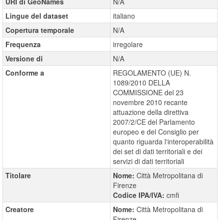
URI di GeoNames
N/A
Lingue del dataset
italiano
Copertura temporale
N/A
Frequenza
irregolare
Versione di
N/A
Conforme a
REGOLAMENTO (UE) N.
1089/2010 DELLA
COMMISSIONE del 23
novembre 2010 recante
attuazione della direttiva
2007/2/CE del Parlamento
europeo e del Consiglio per
quanto riguarda l'interoperabilità
dei set di dati territoriali e dei
servizi di dati territoriali
Titolare
Nome:
Città Metropolitana di
Firenze
Codice IPA/IVA:
cmfi
Creatore
Nome:
Città Metropolitana di
Firenze