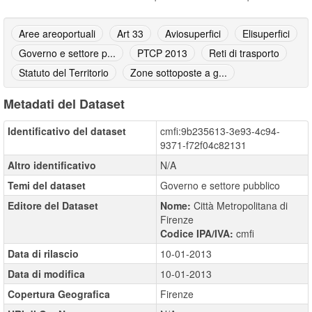
Aree areoportuali
Art 33
Aviosuperfici
Elisuperfici
Governo e settore p...
PTCP 2013
Reti di trasporto
Statuto del Territorio
Zone sottoposte a g...
Metadati del Dataset
Identificativo del dataset
cmfi:9b235613-3e93-4c94-
9371-f72f04c82131
Altro identificativo
N/A
Temi del dataset
Governo e settore pubblico
Editore del Dataset
Nome:
Città Metropolitana di
Firenze
Codice IPA/IVA:
cmfi
Data di rilascio
10-01-2013
Data di modifica
10-01-2013
Copertura Geografica
Firenze