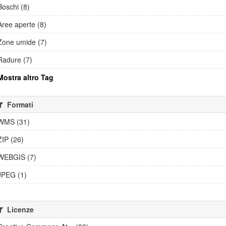
Boschi (8)
Aree aperte (8)
Zone umide (7)
Radure (7)
Mostra altro Tag
Formati
WMS (31)
ZIP (26)
WEBGIS (7)
JPEG (1)
Licenze