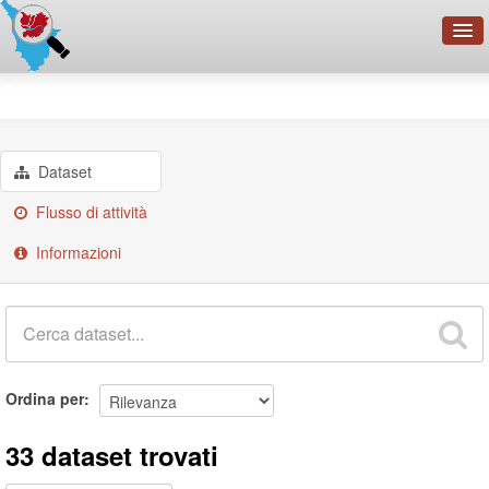
OpenDataNetwork - CMFI
Gruppi
geodata
Cerca
Organizzazioni
Dataset
Categorie
Flusso di attività
Informazioni
Informazioni
Ordina per
33 dataset trovati