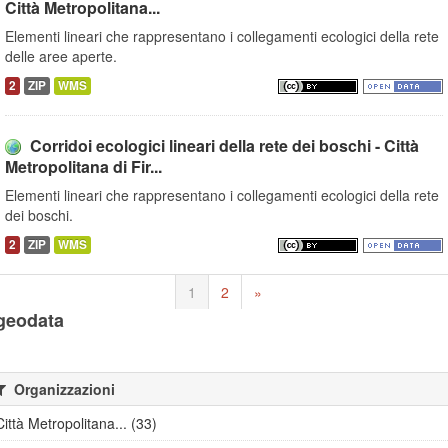
Città Metropolitana...
Elementi lineari che rappresentano i collegamenti ecologici della rete
delle aree aperte.
2
ZIP
WMS
Corridoi ecologici lineari della rete dei boschi - Città
Metropolitana di Fir...
Elementi lineari che rappresentano i collegamenti ecologici della rete
dei boschi.
2
ZIP
WMS
1
2
»
geodata
Organizzazioni
Città Metropolitana... (33)