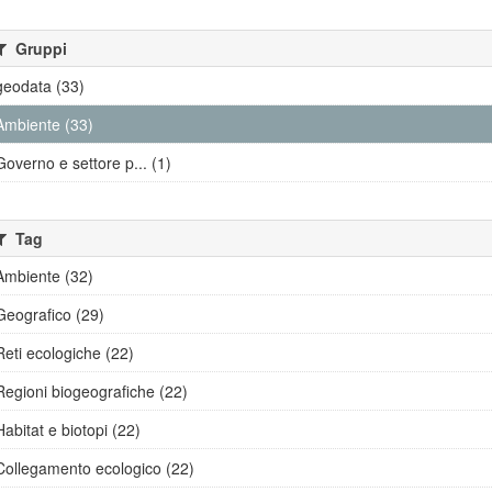
Gruppi
geodata (33)
Ambiente (33)
Governo e settore p... (1)
Tag
Ambiente (32)
Geografico (29)
Reti ecologiche (22)
Regioni biogeografiche (22)
Habitat e biotopi (22)
Collegamento ecologico (22)