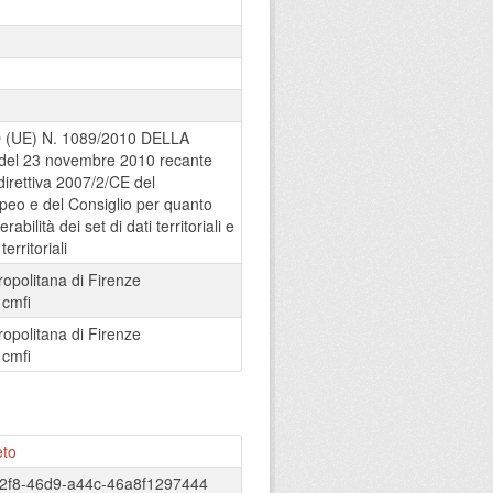
UE) N. 1089/2010 DELLA
l 23 novembre 2010 recante
direttiva 2007/2/CE del
eo e del Consiglio per quanto
rabilità dei set di dati territoriali e
territoriali
ropolitana di Firenze
:
cmfi
ropolitana di Firenze
:
cmfi
eto
02f8-46d9-a44c-46a8f1297444