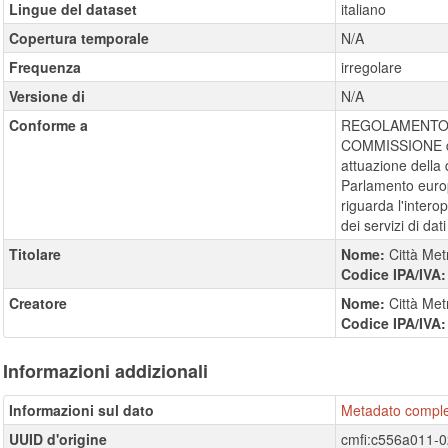
Lingue del dataset
italiano
Copertura temporale
N/A
Frequenza
irregolare
Versione di
N/A
Conforme a
REGOLAMENTO (
COMMISSIONE de
attuazione della 
Parlamento europ
riguarda l'interope
dei servizi di dati 
Titolare
Nome:
Città Met
Codice IPA/IVA
Creatore
Nome:
Città Met
Codice IPA/IVA
Informazioni addizionali
Informazioni sul dato
Metadato compl
UUID d'origine
cmfi:c556a011-