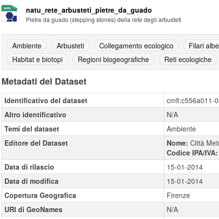
natu_rete_arbusteti_pietre_da_guado
Pietre da guado (stepping stones) della rete degli arbusteti
Ambiente
Arbusteti
Collegamento ecologico
Filari albe
Habitat e biotopi
Regioni biogeografiche
Reti ecologiche
Metadati del Dataset
Identificativo del dataset
cmfi:c556a011-
Altro identificativo
N/A
Temi del dataset
Ambiente
Editore del Dataset
Nome:
Città Met
Codice IPA/IVA
Data di rilascio
15-01-2014
Data di modifica
15-01-2014
Copertura Geografica
Firenze
URI di GeoNames
N/A