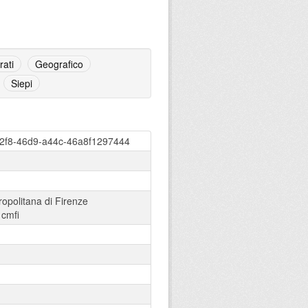
rati
Geografico
Siepi
02f8-46d9-a44c-46a8f1297444
ropolitana di Firenze
:
cmfi