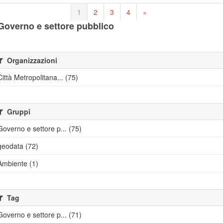
1
2
3
4
»
Governo e settore pubblico
Organizzazioni
Città Metropolitana... (75)
Gruppi
Governo e settore p... (75)
geodata (72)
Ambiente (1)
Tag
Governo e settore p... (71)