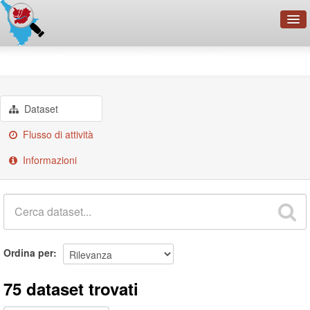
OpenDataNetwork - CMFI
Gruppi
Governo e settore pubblico
Cerca
Organizzazioni
Dataset
Categorie
Flusso di attività
Informazioni
Informazioni
Ordina per
75 dataset trovati