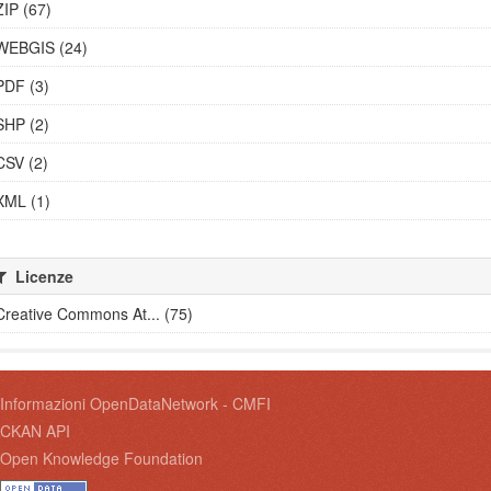
ZIP (67)
WEBGIS (24)
PDF (3)
SHP (2)
CSV (2)
XML (1)
Licenze
Creative Commons At... (75)
Informazioni OpenDataNetwork - CMFI
CKAN API
Open Knowledge Foundation