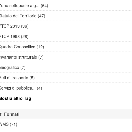
Zone sottoposte a g... (64)
Statuto del Territorio (47)
PTCP 2013 (36)
PTCP 1998 (28)
Quadro Conoscitivo (12)
Invariante strutturale (7)
Geografico (7)
Reti di trasporto (5)
Servizi di pubblica... (4)
Mostra altro Tag
Formati
WMS (71)