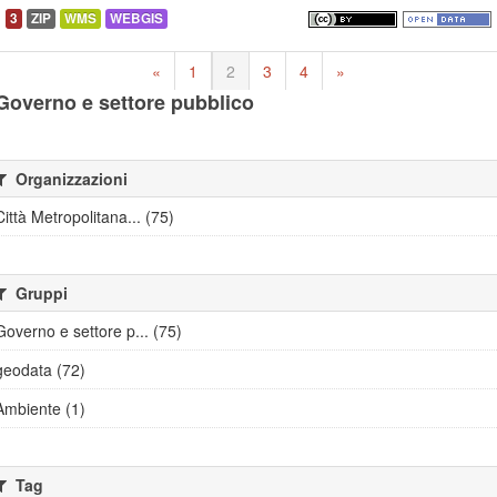
3
ZIP
WMS
WEBGIS
«
1
2
3
4
»
Governo e settore pubblico
Organizzazioni
Città Metropolitana... (75)
Gruppi
Governo e settore p... (75)
geodata (72)
Ambiente (1)
Tag