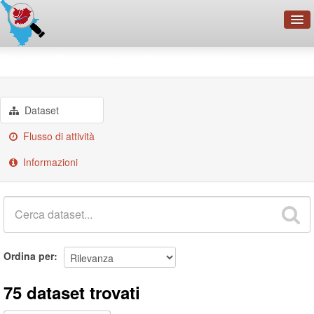
OpenDataNetwork - CMFI
Gruppi
Governo e settore pubblico
Cerca
Organizzazioni
Dataset
Categorie
Flusso di attività
Informazioni
Informazioni
Ordina per
75 dataset trovati