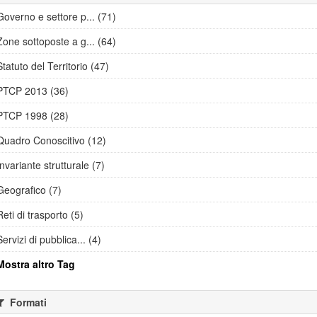
Governo e settore p... (71)
Zone sottoposte a g... (64)
Statuto del Territorio (47)
PTCP 2013 (36)
PTCP 1998 (28)
Quadro Conoscitivo (12)
Invariante strutturale (7)
Geografico (7)
Reti di trasporto (5)
Servizi di pubblica... (4)
Mostra altro Tag
Formati