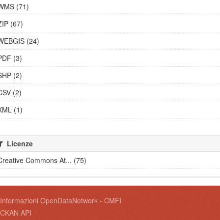
WMS (71)
ZIP (67)
WEBGIS (24)
PDF (3)
SHP (2)
CSV (2)
XML (1)
Licenze
Creative Commons At... (75)
Informazioni OpenDataNetwork - CMFI
CKAN API