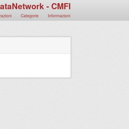
ataNetwork - CMFI
azioni
Categorie
Informazioni