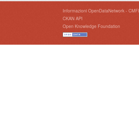
Informazioni OpenDataNetwork - CMF
CKAN API
Open Knowledge Foundation