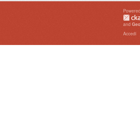
I
Powered
and
Geo
Accedi