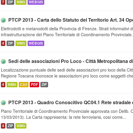
7
ZIP
WMS
WEBGIS
PTCP 2013 - Carta dello Statuto del Territorio Art. 34 Oper
Elettrodotti e metanodotti della Provincia di Firenze. Strati informativi d
infrastrutturazione del Piano Territoriale di Coordinamento Provinciale.
4
ZIP
WMS
WEBGIS
Sedi delle associazioni Pro Loco - Città Metropolitana d
Localizzazione puntuale delle sedi delle associazioni pro loco della Cit
Regione Toscana riconosce le associazioni pro loco come soggetti che
4
WMS
CSV
PDF
ZIP
PTCP 2013 - Quadro Conoscitivo QC04.1 Rete stradale e fe
Piano Territoriale di Coordinamento Provinciale approvata con Delib. 
13/03/2013). La Carta rappresenta: la rete ferroviaria, così come...
4
ZIP
WMS