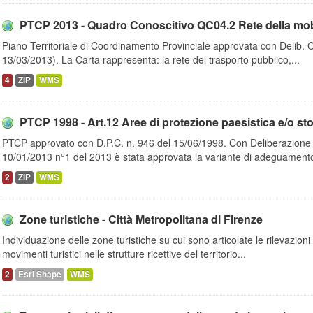
PTCP 2013 - Quadro Conoscitivo QC04.2 Rete della mobilit
Piano Territoriale di Coordinamento Provinciale approvata con Delib. 
13/03/2013). La Carta rappresenta: la rete del trasporto pubblico,...
4
ZIP
WMS
PTCP 1998 - Art.12 Aree di protezione paesistica e/o stor
PTCP approvato con D.P.C. n. 946 del 15/06/1998. Con Deliberazione de
10/01/2013 n°1 del 2013 è stata approvata la variante di adeguamento
2
ZIP
WMS
Zone turistiche - Città Metropolitana di Firenze
Individuazione delle zone turistiche su cui sono articolate le rilevazioni 
movimenti turistici nelle strutture ricettive del territorio...
2
Esri Shape
WMS