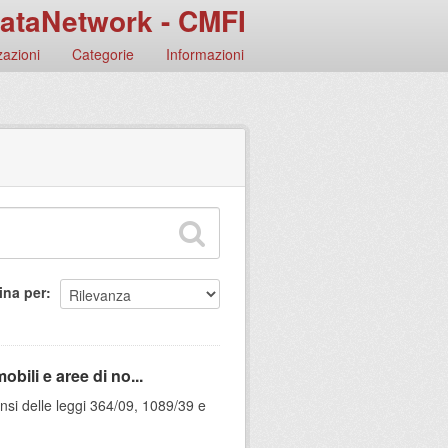
ataNetwork - CMFI
azioni
Categorie
Informazioni
ina per
obili e aree di no...
 sensi delle leggi 364/09, 1089/39 e