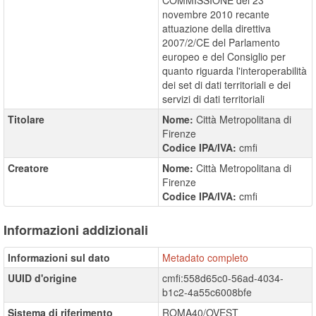
COMMISSIONE del 23
novembre 2010 recante
attuazione della direttiva
2007/2/CE del Parlamento
europeo e del Consiglio per
quanto riguarda l'interoperabilità
dei set di dati territoriali e dei
servizi di dati territoriali
Titolare
Nome:
Città Metropolitana di
Firenze
Codice IPA/IVA:
cmfi
Creatore
Nome:
Città Metropolitana di
Firenze
Codice IPA/IVA:
cmfi
Informazioni addizionali
Informazioni sul dato
Metadato completo
UUID d'origine
cmfi:558d65c0-56ad-4034-
b1c2-4a55c6008bfe
Sistema di riferimento
ROMA40/OVEST