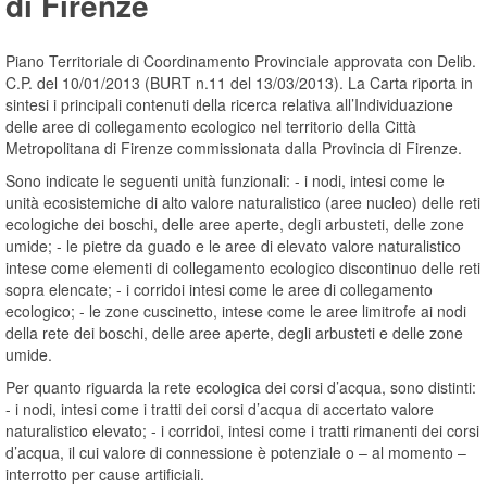
di Firenze
Piano Territoriale di Coordinamento Provinciale approvata con Delib.
C.P. del 10/01/2013 (BURT n.11 del 13/03/2013). La Carta riporta in
sintesi i principali contenuti della ricerca relativa all’Individuazione
delle aree di collegamento ecologico nel territorio della Città
Metropolitana di Firenze commissionata dalla Provincia di Firenze.
Sono indicate le seguenti unità funzionali: - i nodi, intesi come le
unità ecosistemiche di alto valore naturalistico (aree nucleo) delle reti
ecologiche dei boschi, delle aree aperte, degli arbusteti, delle zone
umide; - le pietre da guado e le aree di elevato valore naturalistico
intese come elementi di collegamento ecologico discontinuo delle reti
sopra elencate; - i corridoi intesi come le aree di collegamento
ecologico; - le zone cuscinetto, intese come le aree limitrofe ai nodi
della rete dei boschi, delle aree aperte, degli arbusteti e delle zone
umide.
Per quanto riguarda la rete ecologica dei corsi d’acqua, sono distinti:
- i nodi, intesi come i tratti dei corsi d’acqua di accertato valore
naturalistico elevato; - i corridoi, intesi come i tratti rimanenti dei corsi
d’acqua, il cui valore di connessione è potenziale o – al momento –
interrotto per cause artificiali.