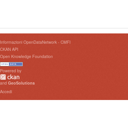
Informazioni OpenDataNetwork - CMFI
CKAN API
Open Knowledge Foundation
Powered by
and
GeoSolutions
Accedi