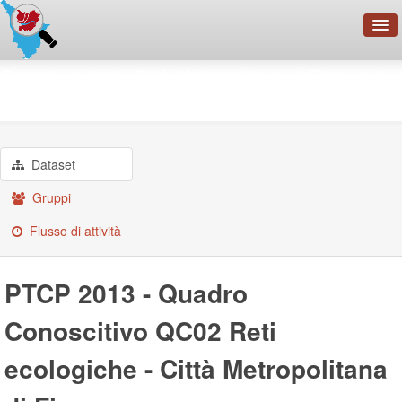
OpenDataNetwork - CMFI
Organizzazioni
Città Metropolitana di Firenze
PTCP 2013 - Quadro ...
Cerca
Organizzazioni
Categorie
Dataset
Informazioni
Gruppi
Flusso di attività
PTCP 2013 - Quadro
Conoscitivo QC02 Reti
ecologiche - Città Metropolitana