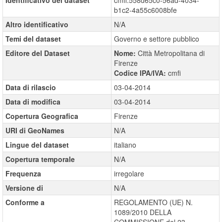
Identificativo del dataset
cmfi:558d65c0-56ad-4034-
b1c2-4a55c6008bfe
Altro identificativo
N/A
Temi del dataset
Governo e settore pubblico
Editore del Dataset
Nome:
Città Metropolitana di
Firenze
Codice IPA/IVA:
cmfi
Data di rilascio
03-04-2014
Data di modifica
03-04-2014
Copertura Geografica
Firenze
URI di GeoNames
N/A
Lingue del dataset
italiano
Copertura temporale
N/A
Frequenza
irregolare
Versione di
N/A
Conforme a
REGOLAMENTO (UE) N.
1089/2010 DELLA