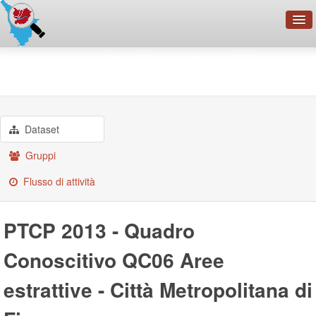
OpenDataNetwork - CMFI
Organizzazioni
Città Metropolitana di Firenze
PTCP 2013 - Quadro ...
Cerca
Organizzazioni
Categorie
Dataset
Informazioni
Gruppi
Flusso di attività
PTCP 2013 - Quadro
Conoscitivo QC06 Aree
estrattive - Città Metropolitana di