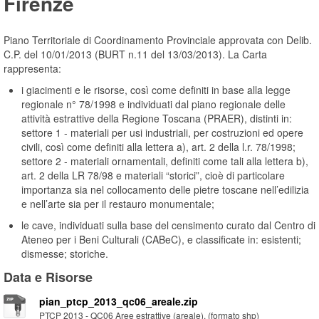
Firenze
Piano Territoriale di Coordinamento Provinciale approvata con Delib.
C.P. del 10/01/2013 (BURT n.11 del 13/03/2013). La Carta
rappresenta:
i giacimenti e le risorse, così come definiti in base alla legge
regionale n° 78/1998 e individuati dal piano regionale delle
attività estrattive della Regione Toscana (PRAER), distinti in:
settore 1 - materiali per usi industriali, per costruzioni ed opere
civili, così come definiti alla lettera a), art. 2 della l.r. 78/1998;
settore 2 - materiali ornamentali, definiti come tali alla lettera b),
art. 2 della LR 78/98 e materiali “storici”, cioè di particolare
importanza sia nel collocamento delle pietre toscane nell’edilizia
e nell’arte sia per il restauro monumentale;
le cave, individuati sulla base del censimento curato dal Centro di
Ateneo per i Beni Culturali (CABeC), e classificate in: esistenti;
dismesse; storiche.
Data e Risorse
pian_ptcp_2013_qc06_areale.zip
PTCP 2013 - QC06 Aree estrattive (areale). (formato shp)