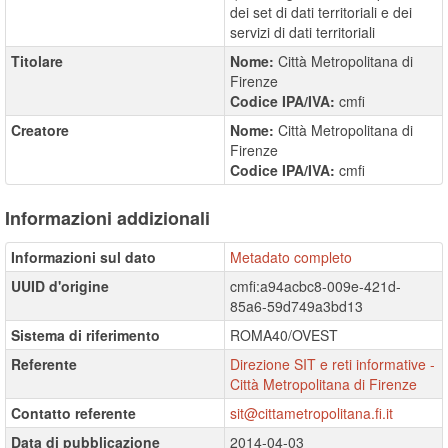
dei set di dati territoriali e dei
servizi di dati territoriali
Titolare
Nome:
Città Metropolitana di
Firenze
Codice IPA/IVA:
cmfi
Creatore
Nome:
Città Metropolitana di
Firenze
Codice IPA/IVA:
cmfi
Informazioni addizionali
Informazioni sul dato
Metadato completo
UUID d'origine
cmfi:a94acbc8-009e-421d-
85a6-59d749a3bd13
Sistema di riferimento
ROMA40/OVEST
Referente
Direzione SIT e reti informative -
Città Metropolitana di Firenze
Contatto referente
sit@cittametropolitana.fi.it
Data di pubblicazione
2014-04-03