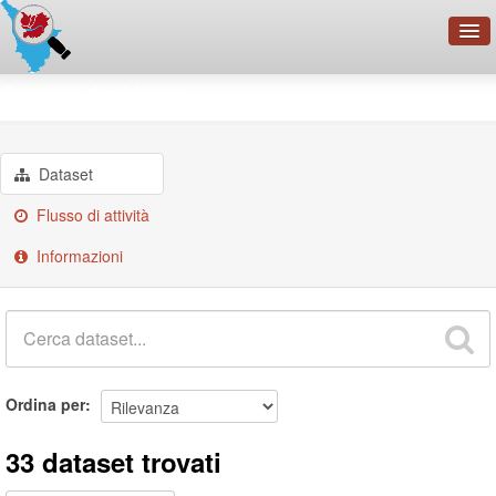
OpenDataNetwork - CMFI
Gruppi
Ambiente
Cerca
Organizzazioni
Dataset
Categorie
Flusso di attività
Informazioni
Informazioni
Ordina per
33 dataset trovati