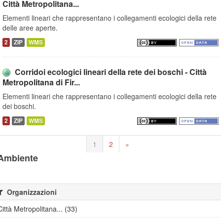
Città Metropolitana...
Elementi lineari che rappresentano i collegamenti ecologici della rete
delle aree aperte.
2
ZIP
WMS
Corridoi ecologici lineari della rete dei boschi - Città
Metropolitana di Fir...
Elementi lineari che rappresentano i collegamenti ecologici della rete
dei boschi.
2
ZIP
WMS
1
2
»
Ambiente
Organizzazioni
Città Metropolitana... (33)