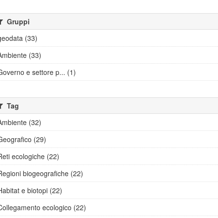
Gruppi
geodata (33)
Ambiente (33)
Governo e settore p... (1)
Tag
Ambiente (32)
Geografico (29)
Reti ecologiche (22)
Regioni biogeografiche (22)
Habitat e biotopi (22)
Collegamento ecologico (22)