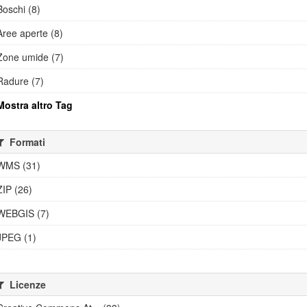
Boschi (8)
Aree aperte (8)
Zone umide (7)
Radure (7)
Mostra altro Tag
Formati
WMS (31)
ZIP (26)
WEBGIS (7)
JPEG (1)
Licenze