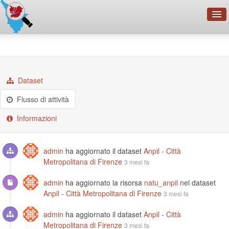
OpenDataNetwork - CMFI
Gruppi
Ambiente
Cerca
Organizzazioni
Dataset
Categorie
Flusso di attività
Informazioni
Informazioni
admin
ha aggiornato il dataset
Anpil - Città
Metropolitana di Firenze
3 mesi fa
admin
ha aggiornato la risorsa
natu_anpil
nel dataset
Anpil - Città Metropolitana di Firenze
3 mesi fa
admin
ha aggiornato il dataset
Anpil - Città
Metropolitana di Firenze
3 mesi fa