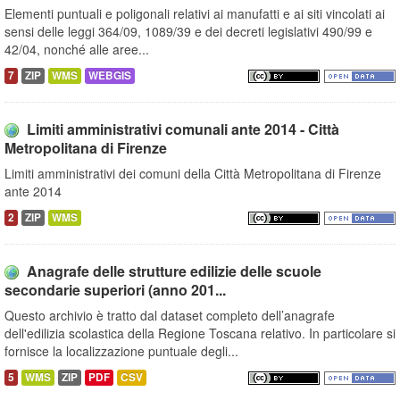
Elementi puntuali e poligonali relativi ai manufatti e ai siti vincolati ai
sensi delle leggi 364/09, 1089/39 e dei decreti legislativi 490/99 e
42/04, nonché alle aree...
7
ZIP
WMS
WEBGIS
Limiti amministrativi comunali ante 2014 - Città
Metropolitana di Firenze
Limiti amministrativi dei comuni della Città Metropolitana di Firenze
ante 2014
2
ZIP
WMS
Anagrafe delle strutture edilizie delle scuole
secondarie superiori (anno 201...
Questo archivio è tratto dal dataset completo dell’anagrafe
dell'edilizia scolastica della Regione Toscana relativo. In particolare si
fornisce la localizzazione puntuale degli...
5
WMS
ZIP
PDF
CSV