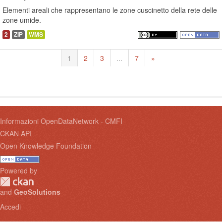
Elementi areali che rappresentano le zone cuscinetto della rete delle
zone umide.
2
ZIP
WMS
1
2
3
...
7
»
Informazioni OpenDataNetwork - CMFI
CKAN API
Open Knowledge Foundation
Powered by
and
GeoSolutions
Accedi