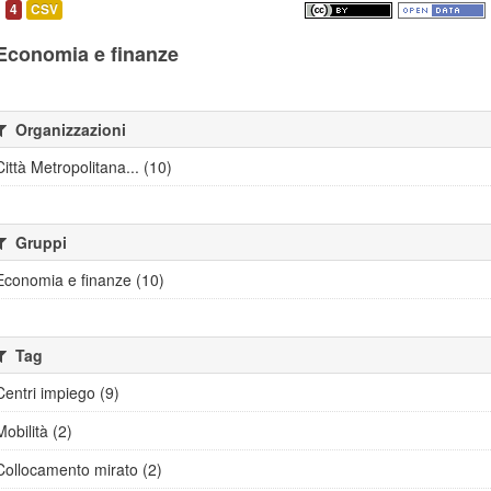
4
CSV
Economia e finanze
Organizzazioni
Città Metropolitana... (10)
Gruppi
Economia e finanze (10)
Tag
Centri impiego (9)
Mobilità (2)
Collocamento mirato (2)