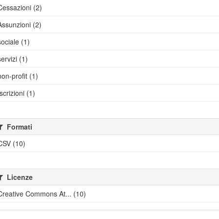
Cessazioni (2)
Assunzioni (2)
sociale (1)
servizi (1)
non-profit (1)
Iscrizioni (1)
Formati
CSV (10)
Licenze
Creative Commons At... (10)