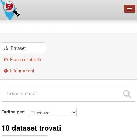
OpenDataNetwork - CMFI
Gruppi
Economia e finanze
Cerca
Organizzazioni
Dataset
Categorie
Flusso di attività
Informazioni
Informazioni
Ordina per
10 dataset trovati