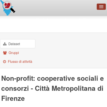
OpenDataNetwork - CMFI
Organizzazioni
Città Metropolitana di Firenze
Non-profit: cooperative ...
Cerca
Organizzazioni
Categorie
Dataset
Informazioni
Gruppi
Flusso di attività
Non-profit: cooperative sociali e
consorzi - Città Metropolitana di
Firenze