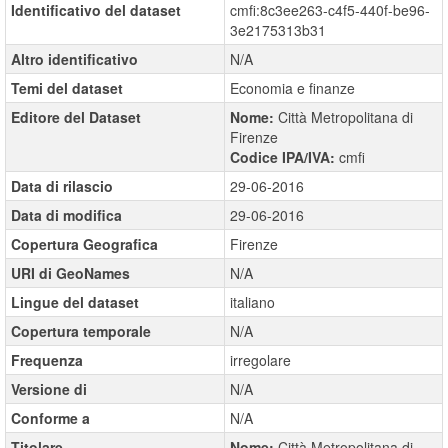
Identificativo del dataset
cmfi:8c3ee263-c4f5-440f-be96-
3e2175313b31
Altro identificativo
N/A
Temi del dataset
Economia e finanze
Editore del Dataset
Nome:
Città Metropolitana di
Firenze
Codice IPA/IVA:
cmfi
Data di rilascio
29-06-2016
Data di modifica
29-06-2016
Copertura Geografica
Firenze
URI di GeoNames
N/A
Lingue del dataset
italiano
Copertura temporale
N/A
Frequenza
irregolare
Versione di
N/A
Conforme a
N/A
Titolare
Nome:
Città Metropolitana di