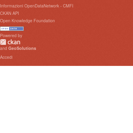
Informazioni OpenDataNetwork - CMFI
CKAN API
Open Knowledge Foundation
Powered by
and
GeoSolutions
Accedi