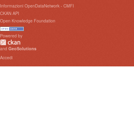
Informazioni OpenDataNetwork - CMFI
CKAN API
Open Knowledge Foundation
Powered by
and
GeoSolutions
Accedi