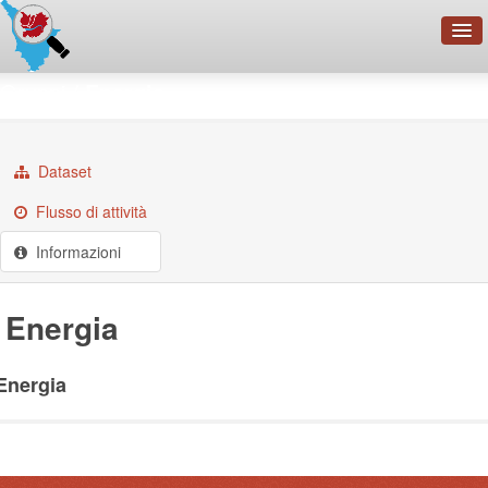
OpenDataNetwork - CMFI
Gruppi
Energia
Cerca
Organizzazioni
Dataset
Categorie
Flusso di attività
Informazioni
Informazioni
Energia
Energia