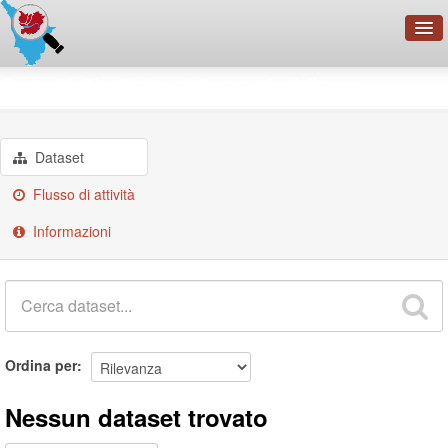
OpenDataNetwork - CMFI
Gruppi
Giustizia, sistema giuridico e ...
Cerca
Organizzazioni
Dataset
Categorie
Flusso di attività
Informazioni
Informazioni
Ordina per
Nessun dataset trovato