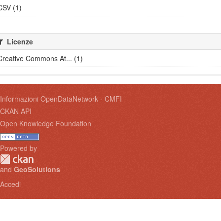
CSV (1)
Licenze
Creative Commons At... (1)
Informazioni OpenDataNetwork - CMFI
CKAN API
Open Knowledge Foundation
Powered by
and
GeoSolutions
Accedi