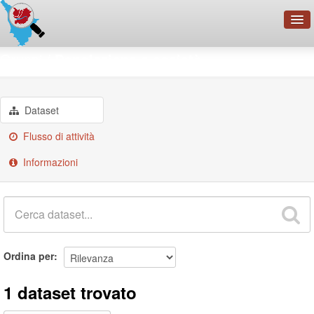
OpenDataNetwork - CMFI
Gruppi
Popolazione e società
Cerca
Organizzazioni
Dataset
Categorie
Flusso di attività
Informazioni
Informazioni
Ordina per
1 dataset trovato