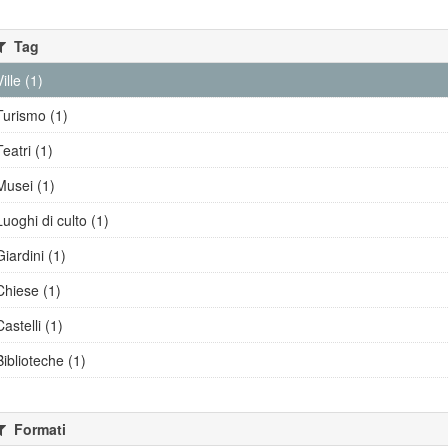
Tag
Ville (1)
Turismo (1)
Teatri (1)
Musei (1)
Luoghi di culto (1)
Giardini (1)
Chiese (1)
Castelli (1)
Biblioteche (1)
Formati