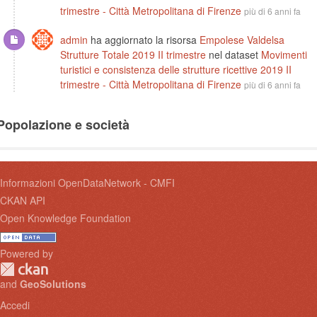
trimestre - Città Metropolitana di Firenze
più di 6 anni fa
admin
ha aggiornato la risorsa
Empolese Valdelsa
Strutture Totale 2019 II trimestre
nel dataset
Movimenti
turistici e consistenza delle strutture ricettive 2019 II
trimestre - Città Metropolitana di Firenze
più di 6 anni fa
Popolazione e società
Informazioni OpenDataNetwork - CMFI
CKAN API
Open Knowledge Foundation
Powered by
and
GeoSolutions
Accedi