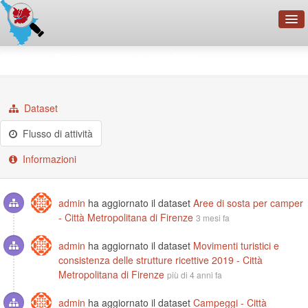
OpenDataNetwork - CMFI
Gruppi
Popolazione e società
Cerca
Organizzazioni
Dataset
Categorie
Flusso di attività
Informazioni
Informazioni
admin
ha aggiornato il dataset
Aree di sosta per camper
- Città Metropolitana di Firenze
3 mesi fa
admin
ha aggiornato il dataset
Movimenti turistici e
consistenza delle strutture ricettive 2019 - Città
Metropolitana di Firenze
più di 4 anni fa
admin
ha aggiornato il dataset
Campeggi - Città