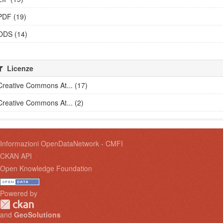
PDF (19)
ODS (14)
Licenze
Creative Commons At... (17)
Creative Commons At... (2)
Informazioni OpenDataNetwork - CMFI
CKAN API
Open Knowledge Foundation
Powered by
and
GeoSolutions