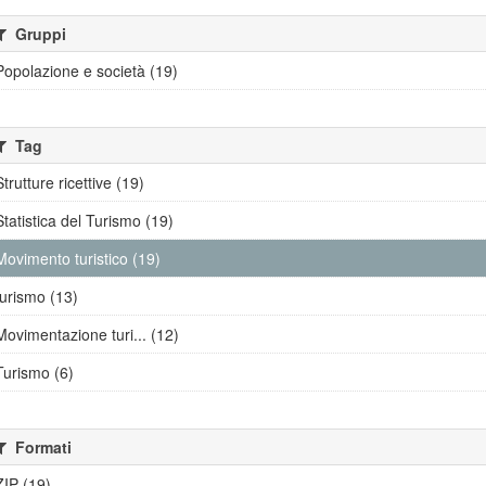
Gruppi
Popolazione e società (19)
Tag
Strutture ricettive (19)
Statistica del Turismo (19)
Movimento turistico (19)
turismo (13)
Movimentazione turi... (12)
Turismo (6)
Formati
ZIP (19)