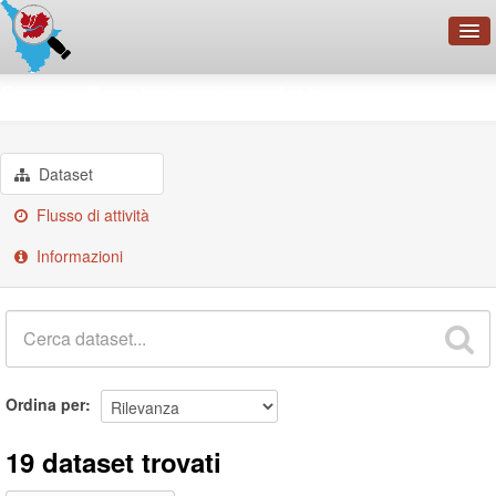
OpenDataNetwork - CMFI
Gruppi
Popolazione e società
Cerca
Organizzazioni
Dataset
Categorie
Flusso di attività
Informazioni
Informazioni
Ordina per
19 dataset trovati