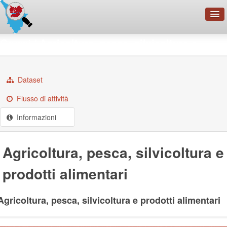
OpenDataNetwork - CMFI
Gruppi
Agricoltura, pesca, silvicoltura e ...
Cerca
Organizzazioni
Dataset
Categorie
Flusso di attività
Informazioni
Informazioni
Agricoltura, pesca, silvicoltura e
prodotti alimentari
Agricoltura, pesca, silvicoltura e prodotti alimentari