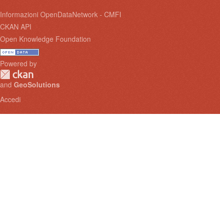
Informazioni OpenDataNetwork - CMFI
CKAN API
Open Knowledge Foundation
Powered by
and
GeoSolutions
Accedi