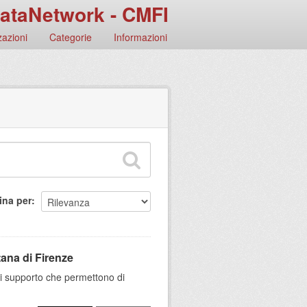
ataNetwork - CMFI
azioni
Categorie
Informazioni
ina per
tana di Firenze
 di supporto che permettono di