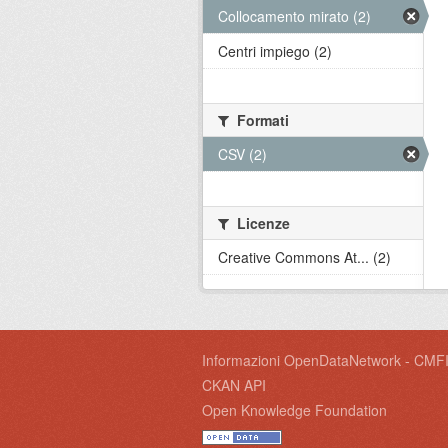
Collocamento mirato (2)
Centri impiego (2)
Formati
CSV (2)
Licenze
Creative Commons At... (2)
Informazioni OpenDataNetwork - CMF
CKAN API
Open Knowledge Foundation