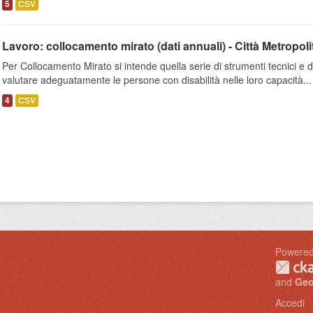
5
CSV
Lavoro: collocamento mirato (dati annuali) - Città Metropoli
Per Collocamento Mirato si intende quella serie di strumenti tecnici e
valutare adeguatamente le persone con disabilità nelle loro capacità...
4
CSV
I
Powered
and
Geo
Accedi