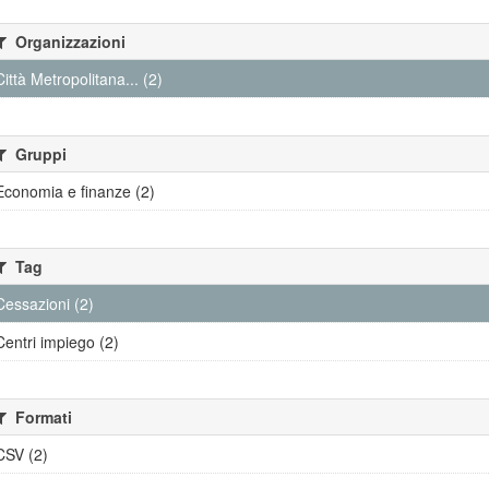
Organizzazioni
Città Metropolitana... (2)
Gruppi
Economia e finanze (2)
Tag
Cessazioni (2)
Centri impiego (2)
Formati
CSV (2)