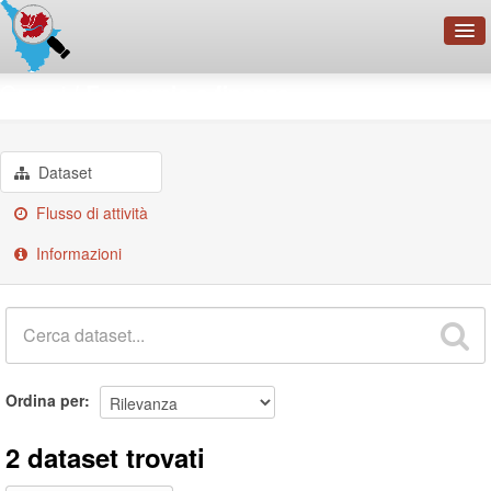
OpenDataNetwork - CMFI
Gruppi
Economia e finanze
Cerca
Organizzazioni
Dataset
Categorie
Flusso di attività
Informazioni
Informazioni
Ordina per
2 dataset trovati