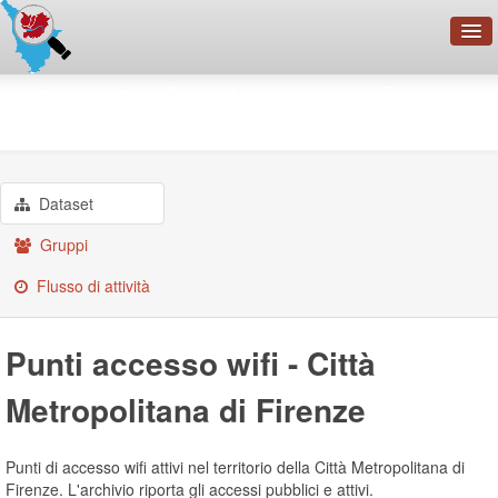
OpenDataNetwork - CMFI
Organizzazioni
Città Metropolitana di Firenze
Punti accesso wifi - Città ...
Cerca
Organizzazioni
Categorie
Dataset
Informazioni
Gruppi
Flusso di attività
Punti accesso wifi - Città
Metropolitana di Firenze
Punti di accesso wifi attivi nel territorio della Città Metropolitana di
Firenze. L'archivio riporta gli accessi pubblici e attivi.