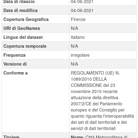
Data di rilascio
04-06-2021
Data di modifica
04-06-2021
Copertura Geografica
Firenze
URI di GeoNames
N/A
Lingue del dataset
italiano
Copertura temporale
N/A
Frequenza
irregolare
Versione di
N/A
Conforme a
REGOLAMENTO (UE) N.
1089/2010 DELLA
COMMISSIONE del 23
novembre 2010 recante
attuazione della direttiva
2007/2/CE del Parlamento
europeo e del Consiglio per
quanto riguarda l'interoperabilità
dei set di dati territoriali e dei
servizi di dati territoriali
Titolare
Nome:
Città Metropolitana di