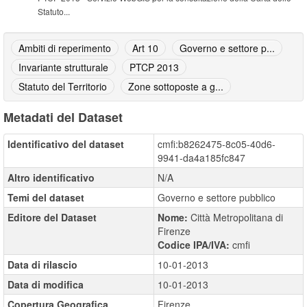
Statuto...
Ambiti di reperimento
Art 10
Governo e settore p...
Invariante strutturale
PTCP 2013
Statuto del Territorio
Zone sottoposte a g...
Metadati del Dataset
Identificativo del dataset
cmfi:b8262475-8c05-40d6-
9941-da4a185fc847
Altro identificativo
N/A
Temi del dataset
Governo e settore pubblico
Editore del Dataset
Nome:
Città Metropolitana di
Firenze
Codice IPA/IVA:
cmfi
Data di rilascio
10-01-2013
Data di modifica
10-01-2013
Copertura Geografica
Firenze