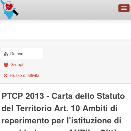
OpenDataNetwork - CMFI
Organizzazioni
Città Metropolitana di Firenze
PTCP 2013 - Carta dello ...
Cerca
Organizzazioni
Categorie
Dataset
Informazioni
Gruppi
Flusso di attività
PTCP 2013 - Carta dello Statuto
del Territorio Art. 10 Ambiti di
reperimento per l'istituzione di