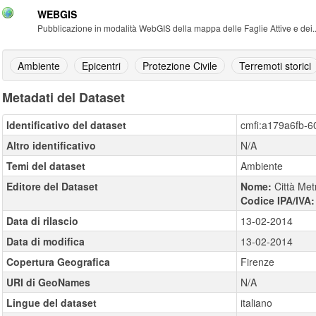
WEBGIS
Pubblicazione in modalità WebGIS della mappa delle Faglie Attive e dei..
Ambiente
Epicentri
Protezione Civile
Terremoti storici
Metadati del Dataset
Identificativo del dataset
cmfi:a179a6fb-6
Altro identificativo
N/A
Temi del dataset
Ambiente
Editore del Dataset
Nome:
Città Met
Codice IPA/IVA
Data di rilascio
13-02-2014
Data di modifica
13-02-2014
Copertura Geografica
Firenze
URI di GeoNames
N/A
Lingue del dataset
italiano