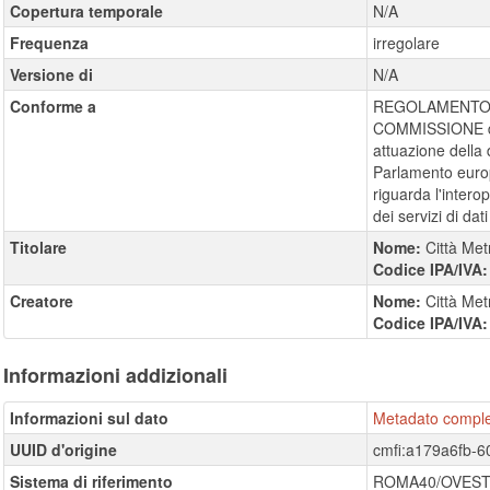
Copertura temporale
N/A
Frequenza
irregolare
Versione di
N/A
Conforme a
REGOLAMENTO (
COMMISSIONE de
attuazione della 
Parlamento europ
riguarda l'interope
dei servizi di dati 
Titolare
Nome:
Città Met
Codice IPA/IVA
Creatore
Nome:
Città Met
Codice IPA/IVA
Informazioni addizionali
Informazioni sul dato
Metadato compl
UUID d'origine
cmfi:a179a6fb-6
Sistema di riferimento
ROMA40/OVES