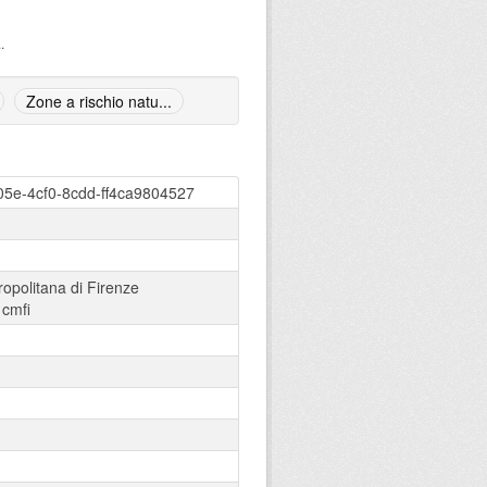
.
Zone a rischio natu...
05e-4cf0-8cdd-ff4ca9804527
ropolitana di Firenze
:
cmfi