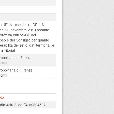
UE) N. 1089/2010 DELLA
l 23 novembre 2010 recante
direttiva 2007/2/CE del
eo e del Consiglio per quanto
rabilità dei set di dati territoriali e
territoriali
ropolitana di Firenze
:
cmfi
ropolitana di Firenze
:
cmfi
eto
05e-4cf0-8cdd-ff4ca9804527
T