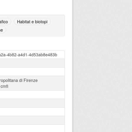
fico
Habitat e biotopi
he
fa2a-4b82-a4d1-4d53ab8e483b
ropolitana di Firenze
:
cmfi