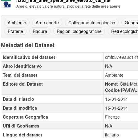
natu_rete_aree_aperte_aree_elevato_val_nat
Aree di elevato valore naturalistico della rete delle aree aperte
Ambiente
Aree aperte
Collegamento ecologico
Geogra
Praterie
Radure
Regioni biogeografiche
Reti ecologic
Metadati del Dataset
Identificativo del dataset
cmfi:37e9a8c1-
Altro identificativo
N/A
Temi del dataset
Ambiente
Editore del Dataset
Nome:
Città Met
Codice IPA/IVA
Data di rilascio
15-01-2014
Data di modifica
15-01-2014
Copertura Geografica
Firenze
URI di GeoNames
N/A
Lingue del dataset
italiano