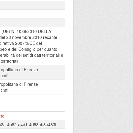
UE) N. 1089/2010 DELLA
l 23 novembre 2010 recante
direttiva 2007/2/CE del
eo e del Consiglio per quanto
rabilità dei set di dati territoriali e
territoriali
ropolitana di Firenze
:
cmfi
ropolitana di Firenze
:
cmfi
eto
fa2a-4b82-a4d1-4d53ab8e483b