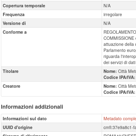
Copertura temporale
N/A
Frequenza
irregolare
Versione di
N/A
Conforme a
REGOLAMENTO (
COMMISSIONE de
attuazione della 
Parlamento europ
riguarda l'interope
dei servizi di dati 
Titolare
Nome:
Città Met
Codice IPA/IVA
Creatore
Nome:
Città Met
Codice IPA/IVA
Informazioni addizionali
Informazioni sul dato
Metadato compl
UUID d'origine
cmfi:37e9a8c1-