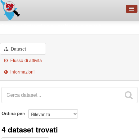
OpenDataNetwork - CMFI
Gruppi
Istruzione, cultura e sport
Cerca
Organizzazioni
Dataset
Categorie
Flusso di attività
Informazioni
Informazioni
Ordina per
4 dataset trovati