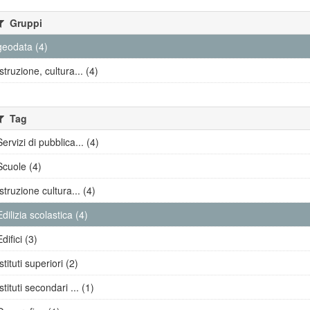
Gruppi
geodata (4)
Istruzione, cultura... (4)
Tag
Servizi di pubblica... (4)
Scuole (4)
Istruzione cultura... (4)
Edilizia scolastica (4)
Edifici (3)
Istituti superiori (2)
Istituti secondari ... (1)