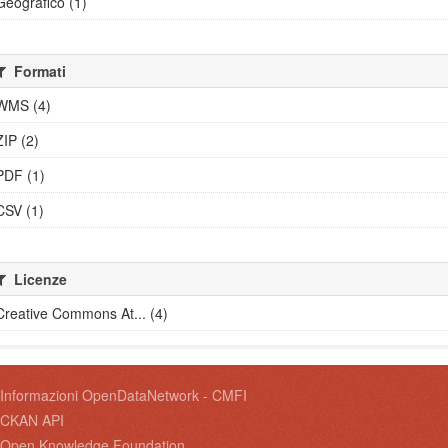
Geografico (1)
Formati
WMS (4)
ZIP (2)
PDF (1)
CSV (1)
Licenze
Creative Commons At... (4)
Informazioni OpenDataNetwork - CMFI
CKAN API
Open Knowledge Foundation