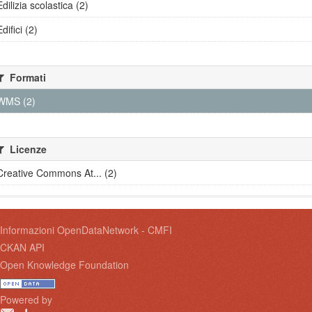
Edilizia scolastica (2)
Edifici (2)
Formati
WMS (2)
Licenze
Creative Commons At... (2)
Informazioni OpenDataNetwork - CMFI
CKAN API
Open Knowledge Foundation
Powered by