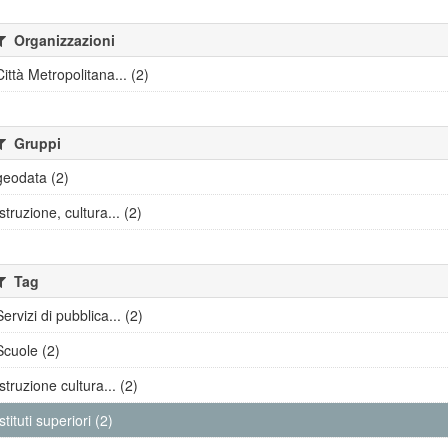
Organizzazioni
Città Metropolitana... (2)
Gruppi
geodata (2)
Istruzione, cultura... (2)
Tag
Servizi di pubblica... (2)
Scuole (2)
Istruzione cultura... (2)
Istituti superiori (2)