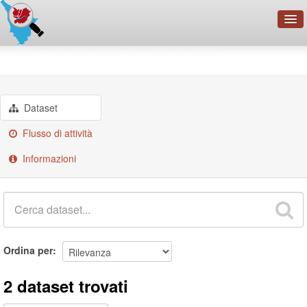
OpenDataNetwork - CMFI
Gruppi
Istruzione, cultura e sport
Cerca
Organizzazioni
Dataset
Categorie
Flusso di attività
Informazioni
Informazioni
Ordina per
2 dataset trovati