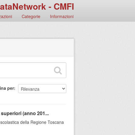
ataNetwork - CMFI
azioni
Categorie
Informazioni
ina per
 superiori (anno 201...
ia scolastica della Regione Toscana