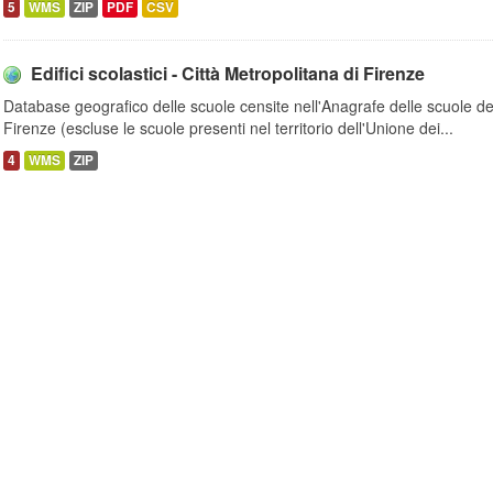
5
WMS
ZIP
PDF
CSV
Edifici scolastici - Città Metropolitana di Firenze
Database geografico delle scuole censite nell'Anagrafe delle scuole dell
Firenze (escluse le scuole presenti nel territorio dell'Unione dei...
4
WMS
ZIP