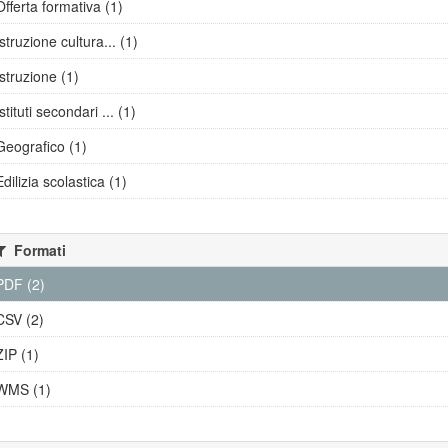
Offerta formativa (1)
Istruzione cultura... (1)
Istruzione (1)
Istituti secondari ... (1)
Geografico (1)
Edilizia scolastica (1)
Formati
PDF (2)
CSV (2)
ZIP (1)
WMS (1)