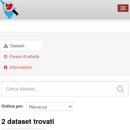
OpenDataNetwork - CMFI
Gruppi
Istruzione, cultura e sport
Cerca
Organizzazioni
Dataset
Categorie
Flusso di attività
Informazioni
Informazioni
Ordina per
2 dataset trovati