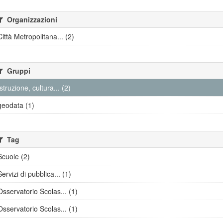
Organizzazioni
Città Metropolitana... (2)
Gruppi
Istruzione, cultura... (2)
geodata (1)
Tag
Scuole (2)
Servizi di pubblica... (1)
Osservatorio Scolas... (1)
Osservatorio Scolas... (1)