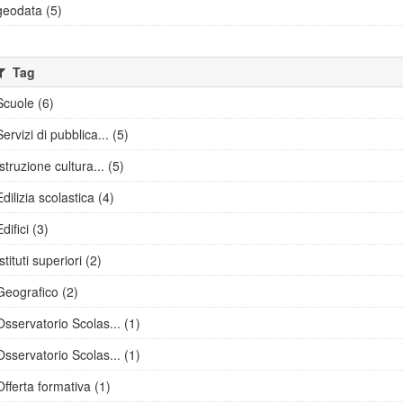
geodata (5)
Tag
Scuole (6)
Servizi di pubblica... (5)
Istruzione cultura... (5)
Edilizia scolastica (4)
Edifici (3)
Istituti superiori (2)
Geografico (2)
Osservatorio Scolas... (1)
Osservatorio Scolas... (1)
Offerta formativa (1)