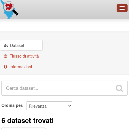
OpenDataNetwork - CMFI
Gruppi
Istruzione, cultura e sport
Cerca
Organizzazioni
Dataset
Categorie
Flusso di attività
Informazioni
Informazioni
Ordina per
6 dataset trovati