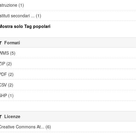
Istruzione (1)
Istituti secondari ... (1)
Mostra solo Tag popolari
Formati
WMS (5)
ZIP (2)
PDF (2)
CSV (2)
SHP (1)
Licenze
Creative Commons At... (6)