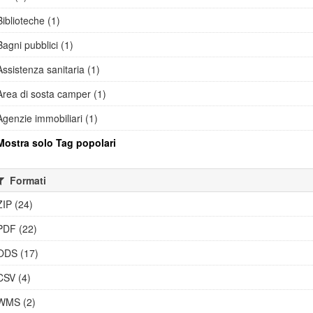
Biblioteche (1)
Bagni pubblici (1)
Assistenza sanitaria (1)
Area di sosta camper (1)
Agenzie immobiliari (1)
Mostra solo Tag popolari
Formati
ZIP (24)
PDF (22)
ODS (17)
CSV (4)
WMS (2)