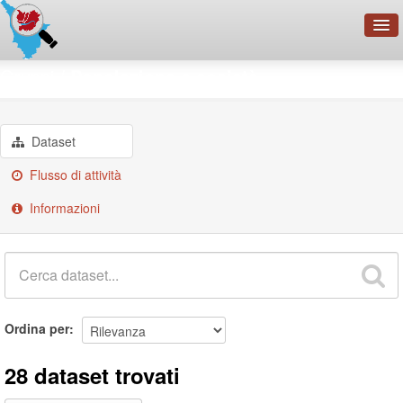
OpenDataNetwork - CMFI
Gruppi
Popolazione e società
Cerca
Organizzazioni
Dataset
Categorie
Flusso di attività
Informazioni
Informazioni
Ordina per
28 dataset trovati