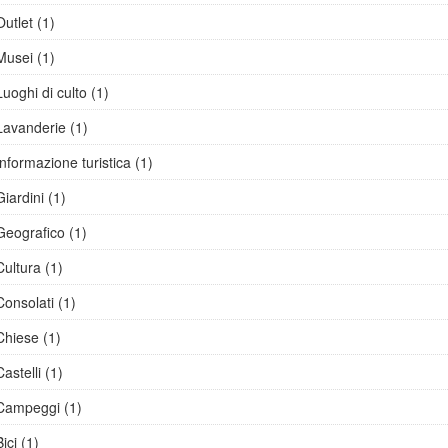
Outlet (1)
Musei (1)
Luoghi di culto (1)
Lavanderie (1)
Informazione turistica (1)
Giardini (1)
Geografico (1)
Cultura (1)
Consolati (1)
Chiese (1)
Castelli (1)
Campeggi (1)
Bici (1)