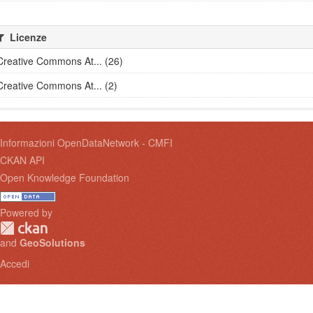
Licenze
Creative Commons At... (26)
Creative Commons At... (2)
Informazioni OpenDataNetwork - CMFI
CKAN API
Open Knowledge Foundation
Powered by
and
GeoSolutions
Accedi