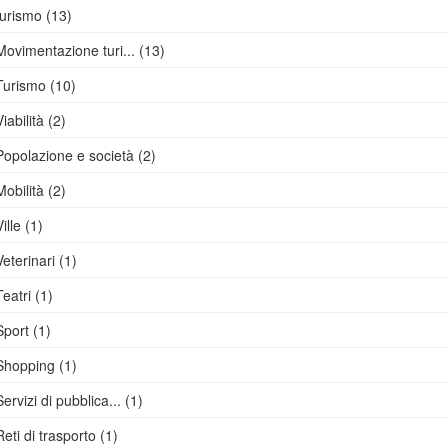
turismo (13)
Movimentazione turi... (13)
Turismo (10)
Viabilità (2)
Popolazione e società (2)
Mobilità (2)
Ville (1)
Veterinari (1)
Teatri (1)
Sport (1)
Shopping (1)
Servizi di pubblica... (1)
Reti di trasporto (1)