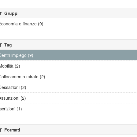
Gruppi
Economia e finanze (9)
Tag
Centri impiego (9)
Mobilità (2)
Collocamento mirato (2)
Cessazioni (2)
Assunzioni (2)
Iscrizioni (1)
Formati