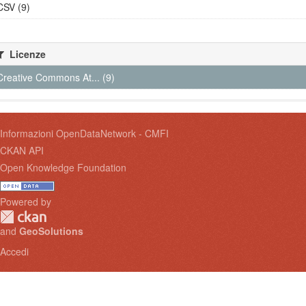
CSV (9)
Licenze
Creative Commons At... (9)
Informazioni OpenDataNetwork - CMFI
CKAN API
Open Knowledge Foundation
Powered by
and
GeoSolutions
Accedi