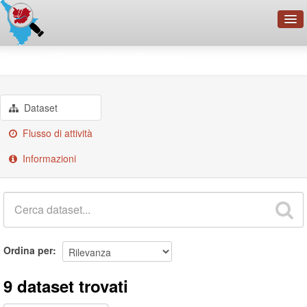
OpenDataNetwork - CMFI
Gruppi
Economia e finanze
Cerca
Organizzazioni
Dataset
Categorie
Flusso di attività
Informazioni
Informazioni
Ordina per
9 dataset trovati