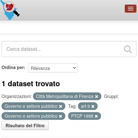
OpenDataNetwork - CMFI
Dataset
Cerca
Organizzazioni
Categorie
Informazioni
Ordina per
1 dataset trovato
Organizzazioni:
Città Metropolitana di Firenze
Gruppi:
Governo e settore pubblico
Tag:
art 6
Governo e settore pubblico
PTCP 1998
Risultato del Filtro