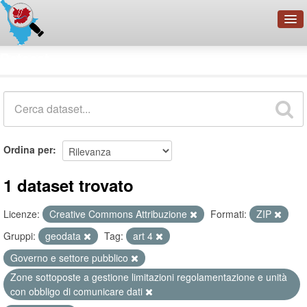
OpenDataNetwork - CMFI
Dataset
Cerca
Organizzazioni
Categorie
Informazioni
Ordina per
1 dataset trovato
Licenze:
Creative Commons Attribuzione
Formati:
ZIP
Gruppi:
geodata
Tag:
art 4
Governo e settore pubblico
Zone sottoposte a gestione limitazioni regolamentazione e unità
con obbligo di comunicare dati