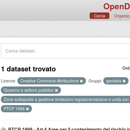
OpenD
Cerca
Organizz
1 dataset trovato
Ord
Licenze:
Creative Commons Attribuzione
Gruppi:
geodata
Governo e settore pubblico
Zone sottoposte a gestione limitazioni regolamentazione e unità con
PTCP 1998
PTCP 1998 - Art.4 Aree per il contenimento del rischio idr