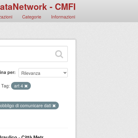
ataNetwork - CMFI
azioni
Categorie
Informazioni
ina per
Tag:
art 4
 obbligo di comunicare dati
aulico - Città Metr...