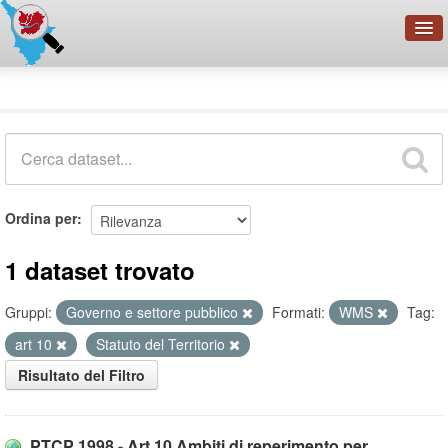
OpenDataNetwork - CMFI
Dataset
Cerca
Organizzazioni
Categorie
Informazioni
Ordina per
1 dataset trovato
Gruppi:
Governo e settore pubblico
Formati:
WMS
Tag:
art 10
Statuto del Territorio
Risultato del Filtro
PTCP 1998 - Art.10 Ambiti di reperimento per