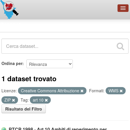
OpenDataNetwork - CMFI
Dataset
Cerca
Organizzazioni
Categorie
Informazioni
Ordina per
1 dataset trovato
Licenze:
Creative Commons Attribuzione
Formati:
WMS
ZIP
Tag:
art 10
Risultato del Filtro
PTCP 1998 - Art.10 Ambiti di reperimento per