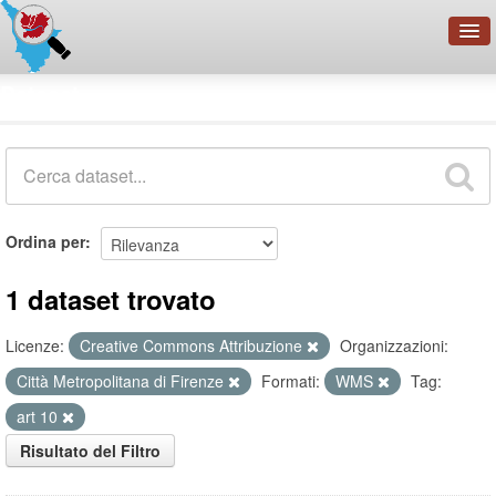
OpenDataNetwork - CMFI
Dataset
Cerca
Organizzazioni
Categorie
Informazioni
Ordina per
1 dataset trovato
Licenze:
Creative Commons Attribuzione
Organizzazioni:
Città Metropolitana di Firenze
Formati:
WMS
Tag:
art 10
Risultato del Filtro