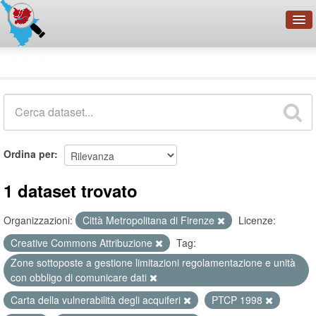
OpenDataNetwork - CMFI
Dataset
Cerca
Organizzazioni
Categorie
Informazioni
Ordina per
1 dataset trovato
Organizzazioni:
Città Metropolitana di Firenze
Licenze:
Creative Commons Attribuzione
Tag:
Zone sottoposte a gestione limitazioni regolamentazione e unità
con obbligo di comunicare dati
Carta della vulnerabilità degli acquiferi
PTCP 1998