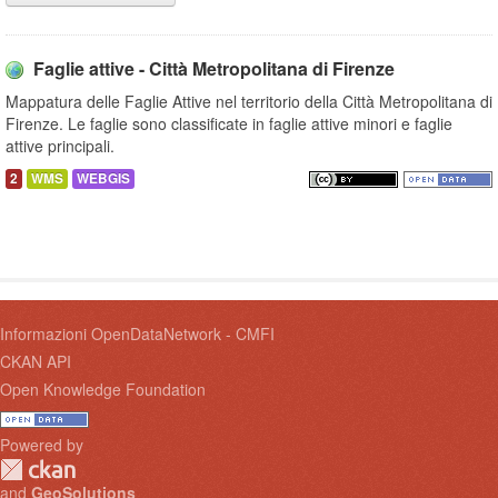
Faglie attive - Città Metropolitana di Firenze
Mappatura delle Faglie Attive nel territorio della Città Metropolitana di
Firenze. Le faglie sono classificate in faglie attive minori e faglie
attive principali.
2
WMS
WEBGIS
Informazioni OpenDataNetwork - CMFI
CKAN API
Open Knowledge Foundation
Powered by
and
GeoSolutions