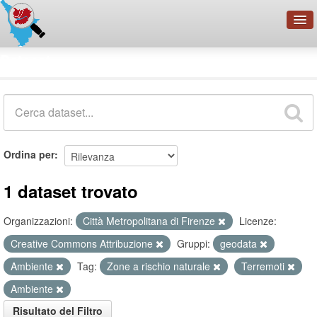
OpenDataNetwork - CMFI
Dataset
Cerca
Organizzazioni
Categorie
Informazioni
Ordina per
1 dataset trovato
Organizzazioni:
Città Metropolitana di Firenze
Licenze:
Creative Commons Attribuzione
Gruppi:
geodata
Ambiente
Tag:
Zone a rischio naturale
Terremoti
Ambiente
Risultato del Filtro